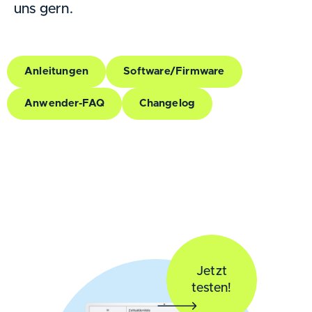
uns gern.
Anleitungen
Software/Firmware
Anwender-FAQ
Changelog
Jetzt
testen!