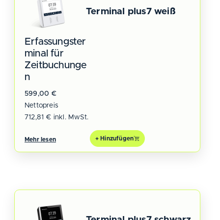
Terminal plus7 weiß
Erfassungster
minal für
Zeitbuchunge
n
599,00
€
Nettopreis
712,81
€
inkl. MwSt.
+ Hinzufügen
Mehr lesen
Terminal plus7 schwarz