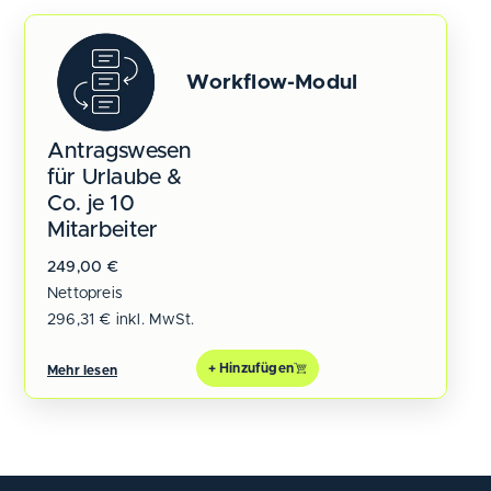
Workflow-Modul
Antragswesen
für Urlaube &
Co. je 10
Mitarbeiter
249,00
€
Nettopreis
296,31
€
inkl. MwSt.
+ Hinzufügen
Mehr lesen