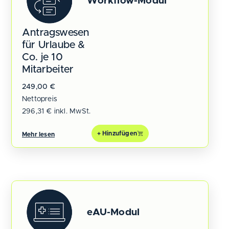
Workflow-Modul
Antragswesen
für Urlaube &
Co. je 10
Mitarbeiter
249,00
€
Nettopreis
296,31
€
inkl. MwSt.
+ Hinzufügen
Mehr lesen
eAU-Modul