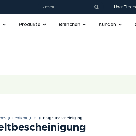
Über Timem
n
Produkte
Branchen
Kunden
ocs
Lexikon
E
Entgeltbescheinigung
eltbescheinigung