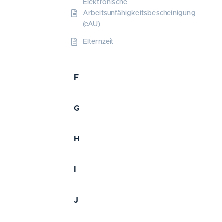
Elektronische
Arbeitsunfähigkeitsbescheinigung
(eAU)
Elternzeit
F
G
H
I
J