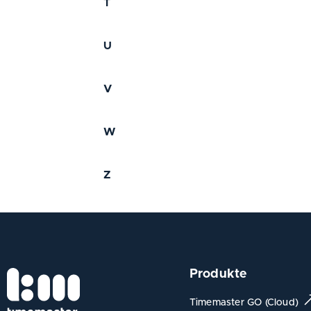
T
U
V
W
Z
Produkte
Timemaster GO (Cloud)