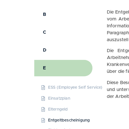
Die Entge
B
vom Arbeit
Informat
C
Paragraph
auszustell
D
Die Entg
Arbeitneh
Krankenve
E
über die f
Diese Bes
ESS (Employee Self Service)
und unter
der Arbei
Einsatzplan
Elterngeld
Entgeltbescheinigung