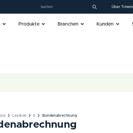
Über Timem
n
Produkte
Branchen
Kunden
ocs
Lexikon
S
Stundenabrechnung
denabrechnung