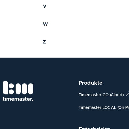
V
W
Z
Produkte
Timemaster GO (Cloud)
Timemaster LOCAL (On Pr