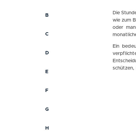
Die Stund
B
wie zum B
oder manu
C
monatlich
Ein bedeu
D
verpflich
Entscheid
schützen,
E
F
G
H