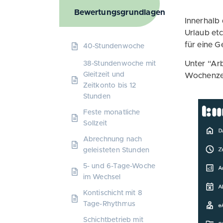
Bewertungsgrundlagen
Innerhalb
Urlaub etc
für eine 
40-Stundenwoche
Unter “Ar
38-Stundenwoche mit
Gleitzeit und
Wochenzei
Zeitkonto bis 12
Stunden
Feste monatliche
Sollzeit
Abrechnung nach
geleisteten Stunden
5- und 6-Tage-Woche
im Wechsel
Kontischicht mit 8
Tage-Rhythmus
Schichtbetrieb mit