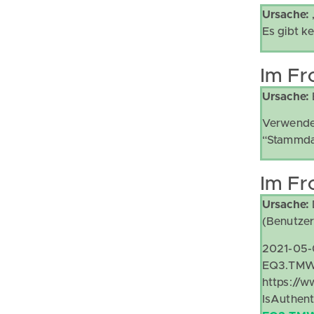
Ursache:
Es gibt k
Im Fr
Ursache:
Verwendet
“Stammdat
Im Fr
Ursache:
(Benutze
2021-05-
EQ3.TMWe
https://w
IsAuthent