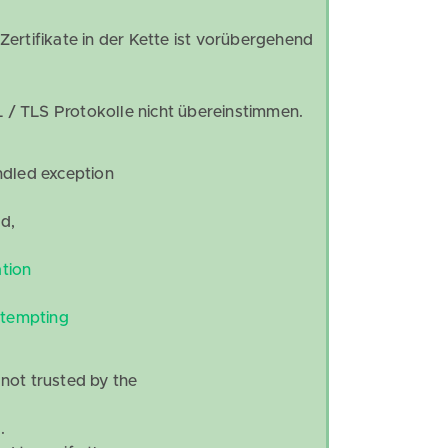
 Zertifikate in der Kette ist vorübergehend
.
L / TLS Protokolle nicht übereinstimmen.
led exception
d,
tion
ttempting
 not trusted by the
.