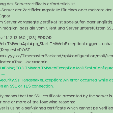
g des Serverzertifikats erforderlich ist.
-Server der Zertifizierungsstelle für eines oder mehrere der
fügbar.
m Server vorgelegte Zertifikat ist abgelaufen oder ungültig
ch möglich, dass die vom Client und Server unterstützten SS
z 11:12:13,160 [123] ERROR
b.TMWebApi.App_Start.TMWebExceptionLogger – unhand
 (Request=POST
xxxx.yyy.zz/TimemasterBackend/api/configuration/mail/sen
icated=True, User=admin,
el=False)EQ3.TMWeb.TMWebException.Mail.SmtpConfigura
n —
.Security.SslHandshakeException: An error occurred while a
ish an SSL or TLS connection.
ly means that the SSL certificate presented by the server is
r one or more of the following reasons:
ver is using a self-signed certificate which cannot be verified