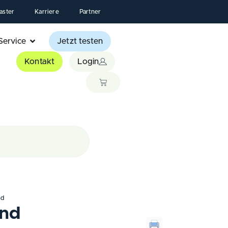
aster
Karriere
Partner
Service
Jetzt testen
Kontakt
Login
nd
and