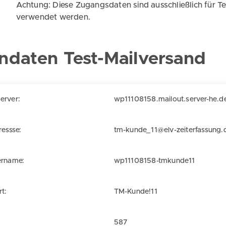
Achtung: Diese Zugangsdaten sind ausschließlich für 
verwendet werden.
ndaten Test-Mailversand
erver:
wp11108158.mailout.server-he.d
ressse:
tm-kunde_11@elv-zeiterfassung.
ername:
wp11108158-tmkunde11
t:
TM-Kunde!11
587