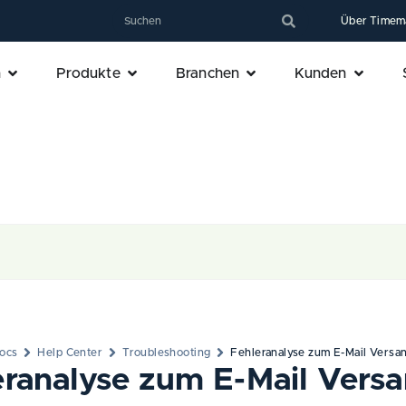
Über Timem
n
Produkte
Branchen
Kunden
ocs
Help Center
Troubleshooting
Fehleranalyse zum E-Mail Versa
eranalyse zum E-Mail Vers