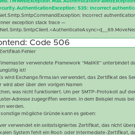
b.TMWebException.Mail.AuthenticationFailedExceptio
ecurity.AuthenticationException: 535: Incorrect authentic
.Net.Smtp.SmtpCommandException: Incorrect authenticatio
inner exception stack trace —
it.Net.Smtp.SmtpClient.<AuthenticateAsync>d__69.MoveNex
ontend: Code 506
Zertifikat-Fehler
imemaster verwendete Framework “MailKit” unterbindet da
ungültig ist!
Es wird Exchange.firma.lan verwendet, das Zertifikat des Ser
r wird aber über den vorigen Namen
hen, was nicht funktioniert. Um per SMTP-Protokoll auf de
luster-Adresse zugegriffen werden. In dem Beispiel muss bei
en werden.
sonstige mögliche Gründe kann es geben:
rver verwendet ein selbstsigniertes Zertifikat, das nicht übe
kalen System fehlt ein Root- oder Intermediate-Zertifikat, d