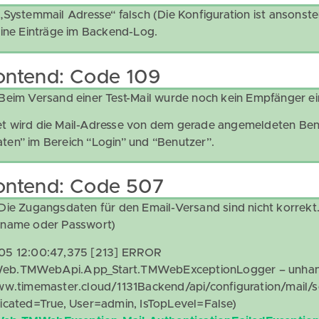
„Systemmail Adresse“ falsch (Die Konfiguration ist ansonste
eine Einträge im Backend-Log.
ontend: Code 109
Beim Versand einer Test-Mail wurde noch kein Empfänger e
 wird die Mail-Adresse von dem gerade angemeldeten Benut
en” im Bereich “Login” und “Benutzer”.
ontend: Code 507
Die Zugangsdaten für den Email-Versand sind nicht korrekt
rname oder Passwort)
05 12:00:47,375 [213] ERROR
b.TMWebApi.App_Start.TMWebExceptionLogger – unhand
ww.timemaster.cloud/1131Backend/api/configuration/mail/s
icated=True, User=admin, IsTopLevel=False)