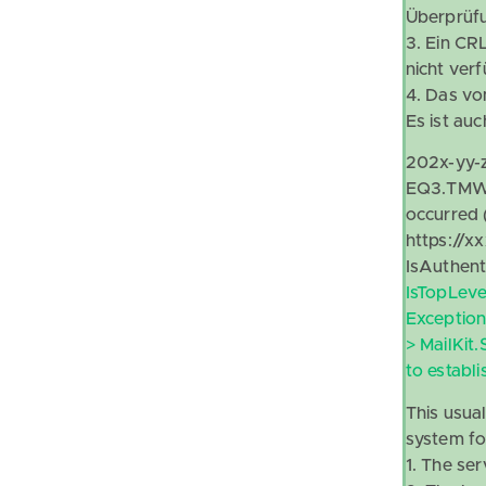
Überprüfun
3. Ein CRL
nicht ver
4. Das vo
Es ist au
202x-yy-z
EQ3.TMWe
occurred
https://x
IsAuthent
IsTopLev
Exceptio
> MailKit
to establ
This usual
system fo
1. The ser