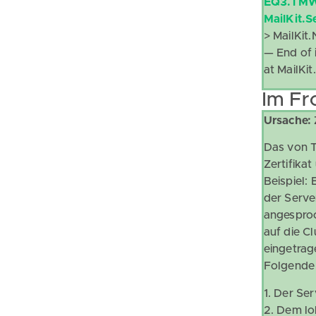
EQ3.TMWe
MailKit.S
> MailKit
— End of 
at MailK
Im Fr
Ursache:
Das von T
Zertifikat 
Beispiel: 
der Serve
angesproc
auf die C
eingetrag
Folgende 
1. Der Se
2. Dem lo