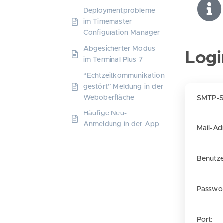
Deploymentprobleme
im Timemaster
Configuration Manager
Abgesicherter Modus
Logi
im Terminal Plus 7
“Echtzeitkommunikation
gestört” Meldung in der
Weboberfläche
SMTP-S
Häufige Neu-
Anmeldung in der App
Mail-Ad
Benutz
Passwor
Port: