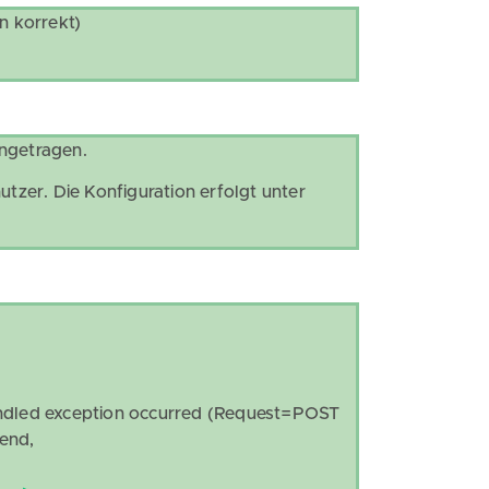
n korrekt)
ingetragen.
zer. Die Konfiguration erfolgt unter
.
led exception occurred (Request=POST
end,