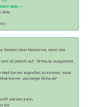
n —>
ation data —
n data
t()
s Senden über Mailserver, wenn das
vers ist jedoch auf *.firma.de ausgestellt,
n Mail-Server zugreifen zu können, muss
 Mail-Server „exchange.firma.de“
rprüft werden kann.
as zur