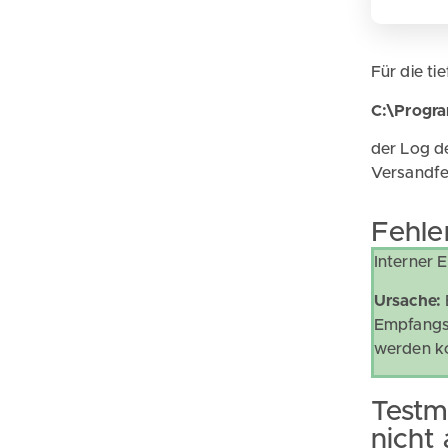
Für die t
C:\Progr
der Log d
Versandfe
Fehle
Interner 
Ursache:
Empfangsc
werden k
Testm
nicht